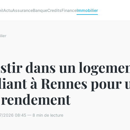
il
Actu
Assurance
Banque
Credits
Finance
Immobilier
lier
stir dans un logeme
diant à Rennes pour 
 rendement
7/2026 08:45 — 8 min de lecture