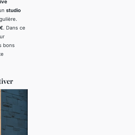
tive
 un
studio
gulière.
 €
. Dans ce
ur
es bons
te
tiver