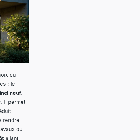
hoix du
es : le
inel neuf
.
. Il permet
éduit
s rendre
travaux ou
ôt
allant