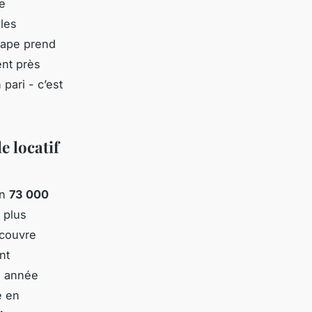
re
 les
étape prend
ent près
 pari - c’est
e locatif
on
73 000
s plus
 couvre
nt
e année
e en