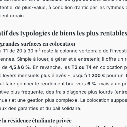
tentiel de plus-value, à condition d’anticiper les rythmes 
ent urbain.
f des typologies de biens les plus rentable
 grandes surfaces en colocation
u T1 de 20 à 30 m² reste la colonne vertébrale de l’inves
ennes. Simple à louer, à gérer et à entretenir, il offre u
e de
4,5 à 6 %
. En revanche, les
T3 ou T4
en colocation p
s loyers mensuels plus élevés - jusqu’à
1 200 €
pour un 
ut faire grimper le rendement brut vers
6 %
, mais à un pr
cative plus fréquente, des frais d’agence plus lourds (entr
nuel) et une gestion plus complexe. La colocation suppo
eux des garanties et du bail solidaire.
e la résidence étudiante privée