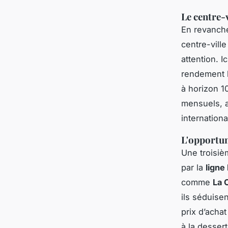
Le centre-v
En revanche
centre-vill
attention. Ic
rendement 
à horizon 1
mensuels, a
internationa
L'opportun
Une troisiè
par la
ligne
comme
La 
ils séduisen
prix d’acha
à la desser