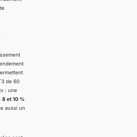
de
s
tissement
n rendement
ermettent
T3 de 60
ix : une
e
8 et 10 %
se aussi un