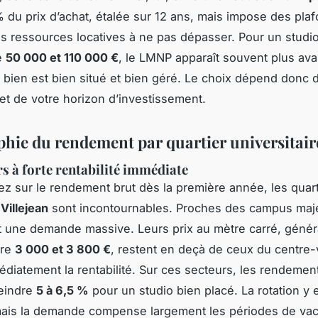
% du prix d’achat, étalée sur 12 ans, mais impose des pla
es ressources locatives à ne pas dépasser. Pour un studi
e
50 000 et 110 000 €
, le LMNP apparaît souvent plus av
le bien est bien situé et bien géré. Le choix dépend donc 
l et de votre horizon d’investissement.
hie du rendement par quartier universitair
rs à forte rentabilité immédiate
ez sur le rendement brut dès la première année, les quar
t
Villejean
sont incontournables. Proches des campus maje
 une demande massive. Leurs prix au mètre carré, géné
tre
3 000 et 3 800 €
, restent en deçà de ceux du centre-v
diatement la rentabilité. Sur ces secteurs, les rendemen
teindre
5 à 6,5 %
pour un studio bien placé. La rotation y 
mais la demande compense largement les périodes de va