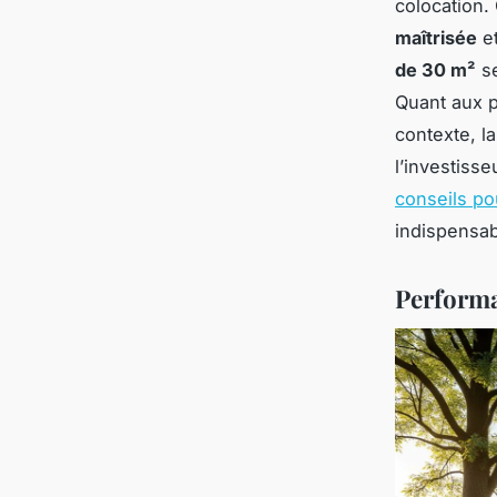
colocation.
maîtrisée
et
de 30 m²
se
Quant aux p
contexte, l
l’investisse
conseils po
indispensab
Performan