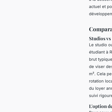
actuel et po
développem
Comparati
Studios vs
Le studio o
étudiant à R
brut typiqu
de viser de
m². Cela pe
rotation lo
du loyer an
suivi rigour
L'option d