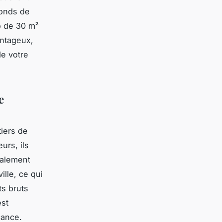
fonds de
o de 30 m²
antageux,
de votre
e
tiers de
urs, ils
ralement
ille, ce qui
ts bruts
est
cance.