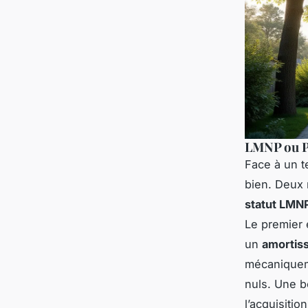
LMNP ou Pi
Face à un te
bien. Deux 
statut LMN
Le premier 
un
amortis
mécaniqueme
nuls. Une b
l’acquisitio