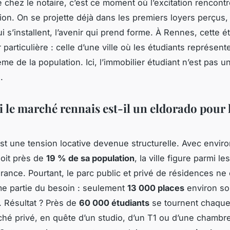
e chez le notaire, c’est ce moment où l’excitation rencont
ion. On se projette déjà dans les premiers loyers perçus,
i s’installent, l’avenir qui prend forme. À Rennes, cette 
particulière : celle d’une ville où les étudiants représent
me de la population. Ici, l’immobilier étudiant n’est pas un
.
 le marché rennais est-il un eldorado pour l
st une tension locative devenue structurelle. Avec envir
soit près de
19 % de sa population
, la ville figure parmi le
rance. Pourtant, le parc public et privé de résidences ne
me partie du besoin : seulement
13 000 places
environ so
. Résultat ? Près de
60 000 étudiants
se tournent chaqu
ché privé, en quête d’un studio, d’un T1 ou d’une chambr