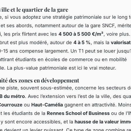
ille et le quartier de la gare
, si vous adoptez une stratégie patrimoniale sur le long t
e et ses abords, notamment autour de la gare SNCF, mérite
i, les prix flirtent avec les
4 500 à 5 500 €/m²
, voire plus
brut est plus modéré, autour de
4 à 5 %
, mais la
valorisa
0-15 ans compense largement. Un T1 peut se louer jusqu
ttirant étudiants en écoles de commerce ou en mobilité
le. La plus-value patrimoniale est ici le vrai moteur.
ité des zones en développement
me piste, souvent sous-estimée, concerne les secteurs d
 B du métro
. Avec l’extension vers l’est de la ville, des qua
Courrouze
ou
Haut-Camélia
gagnent en attractivité. Moin
t les étudiants de la
Rennes School of Business
ou de l’
t y sont encore accessibles, et la
hausse de la valeur immo
te devient un levier puissant. Ce type de zone combine 