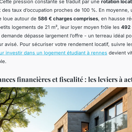
 Cette pression constante se traduit par une
rotation loca
 des taux d’occupation proches de 100 %. En moyenne,
 loue autour de
586 € charges comprises
, en hausse ré
etits logements de 21 m², leur loyer moyen frôle les
492
a demande dépasse largement l’offre - un terreau idéal po
ur avisé. Pour sécuriser votre rendement locatif, suivre l
ur investir dans un logement étudiant à rennes
devient vi
le.
ces financières et fiscalité : les leviers à ac