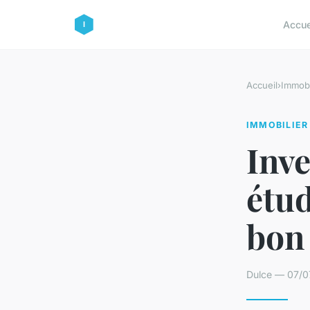
Accue
Accueil
›
Immobi
IMMOBILIER
Inve
étu
bon
Dulce — 07/0