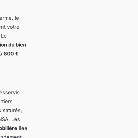
erme, le
nt votre
. Le
tion du bien
’à
800 €
esservis
rtiers
s saturés,
INSA. Les
bilière
liée
rendement