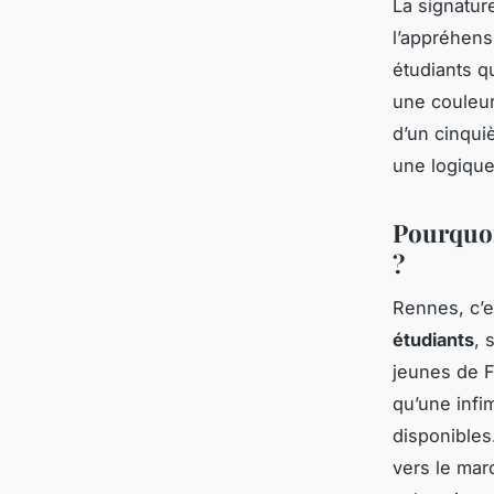
La signatur
l’appréhens
étudiants qu
une couleur 
d’un cinquiè
une logique
Pourquoi
?
Rennes, c’e
étudiants
, 
jeunes de F
qu’une infi
disponibles
vers le mar