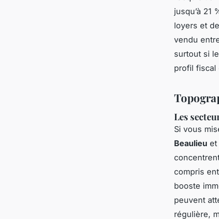
jusqu’à 21 
loyers et d
vendu entr
surtout si 
profil fisca
Topograp
Les secteu
Si vous mis
Beaulieu
e
concentrent
compris en
booste immé
peuvent at
régulière, 