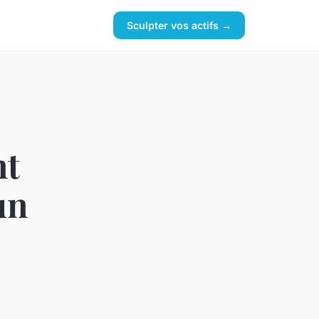
Sculpter vos actifs →
nt
un